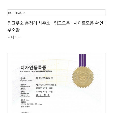
no image
링크주소 총정리 새주소 · 링크모음 · 사이트모음 확인 |
주소얌
지나가다