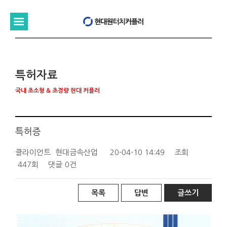
특허자료
국내 초소형 & 초경량 현대 커플러
특허증
클라이언트
현대금속산업
20-04-10 14:49
조회
447회
댓글
0건
목록
답변
글쓰기